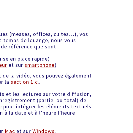
ques (messes, offices, cultes…), vos
s temps de louange, nous vous
de référence que sont :
ise en place rapide)
eur
et sur
smartphone
)
et de la vidéo, vous pouvez également
er la
section 1.c.
.
s et les lectures sur votre diffusion,
registrement (partiel ou total) de
e pour intégrer les éléments textuels
 à la date et à l’heure l’heure
ur
Mac
et sur
Windows
.